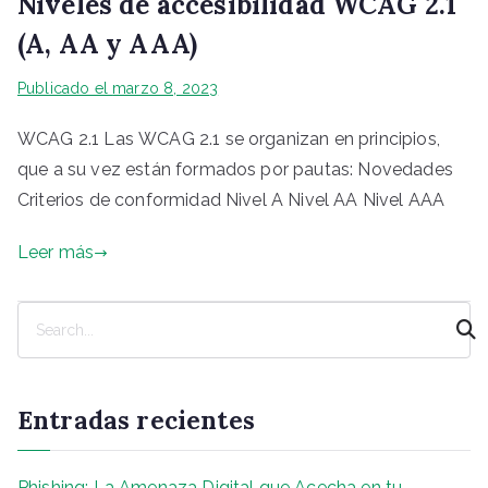
Niveles de accesibilidad WCAG 2.1
(A, AA y AAA)
Publicado el
marzo 8, 2023
WCAG 2.1 Las WCAG 2.1 se organizan en principios,
que a su vez están formados por pautas: Novedades​
Criterios de conformidad​ Nivel A​ Nivel AA​ Nivel AAA​
Leer más
B
u
s
c
Entradas recientes
a
r
Phishing: La Amenaza Digital que Acecha en tu