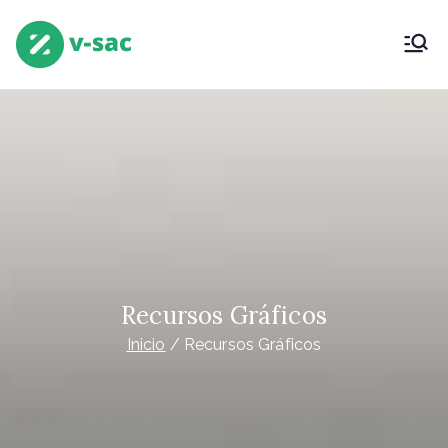
Saltar
al
V-SAC
Virtual Servicio Atención Clientes
contenido
(Grupounetcom)
Recursos Gráficos
Inicio
Recursos Gráficos