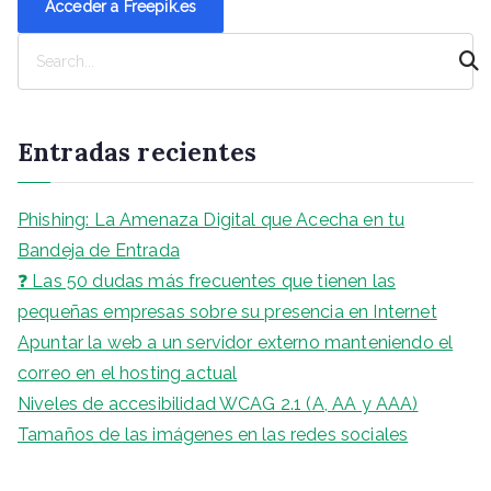
Acceder a Freepik.es
B
u
s
c
Entradas recientes
a
r
Phishing: La Amenaza Digital que Acecha en tu
Bandeja de Entrada
❓ Las 50 dudas más frecuentes que tienen las
pequeñas empresas sobre su presencia en Internet
Apuntar la web a un servidor externo manteniendo el
correo en el hosting actual
Niveles de accesibilidad WCAG 2.1 (A, AA y AAA)
Tamaños de las imágenes en las redes sociales