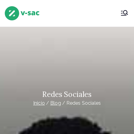
Saltar
al
V-SAC
Virtual Servicio Atención Clientes
contenido
(Grupounetcom)
Redes Sociales
Inicio
Blog
Redes Sociales