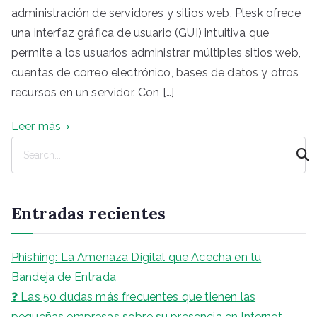
administración de servidores y sitios web. Plesk ofrece
una interfaz gráfica de usuario (GUI) intuitiva que
permite a los usuarios administrar múltiples sitios web,
cuentas de correo electrónico, bases de datos y otros
recursos en un servidor. Con […]
Leer más
B
u
s
c
Entradas recientes
a
r
Phishing: La Amenaza Digital que Acecha en tu
Bandeja de Entrada
❓ Las 50 dudas más frecuentes que tienen las
pequeñas empresas sobre su presencia en Internet