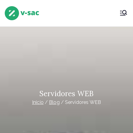
Saltar
al
V-SAC
Virtual Servicio Atención Clientes
contenido
(Grupounetcom)
Servidores WEB
Inicio
Blog
Servidores WEB