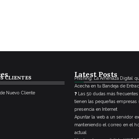
ces
Latest Posts
S CLIENTES
Phishing: La Amenaza Digital q
Acecha en tu Bandeja de Entra
 de Nuevo Cliente
❓ Las 50 dudas más frecuentes
tienen las pequeñas empresas 
presencia en Internet
Apuntar la web a un servidor e
manteniendo el correo en el ho
actual