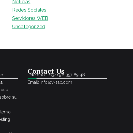
Noticias
Redes Sociales
Servidores WEB
Uncategorized
Contact Us
ue
Teléfono. : +(34) 96 357 89 48
da
Email: info@v-sac.com
 que
sobre su
xterno
sting